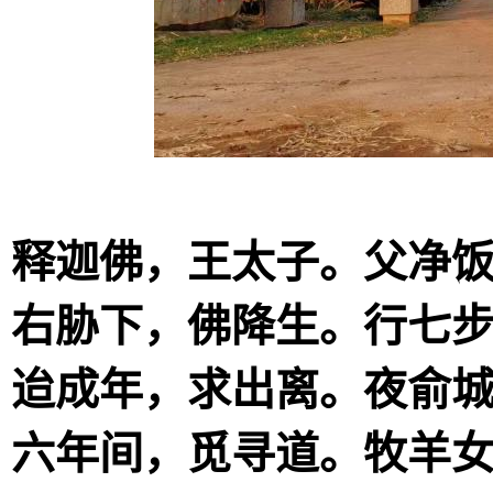
释迦佛，王太子。父净
右胁下，佛降生。行七
迨成年，求出离。夜俞
六年间，觅寻道。牧羊