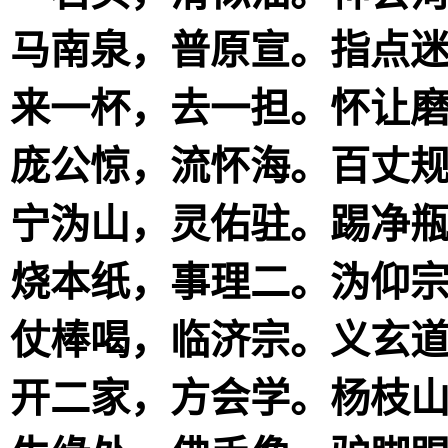
马南泉，普原宣。指点
来一杯，去一担。怀让
庞公惊，流怀海。百丈
宁沩山，灵佑驻。踢净
烧本纸，事理二。沩仰
仗棒喝，临济宗。义玄
开二家，方会学。杨枝